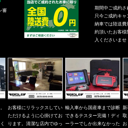
期間中ご成約さ
ン審
只今ご成約キャ
納車では陸送費
約頂いたお客様
入くださいませ
す。
お客様にリラックスしてい
輸入車から国産車まで診断
新
ま
ただけるように心掛けてお
できるテスター完備！ディ
取
りく
ります。清潔な店内でゆっ
ーラーでしか出来なかった
お